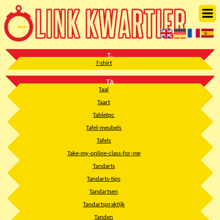
T-
T-shirt
TA
Taal
Taart
Tabletpc
Tafel-meubels
Tafels
Take-my-online-class-for-me
Tandarts
Tandarts-tips
Tandartsen
Tandartspraktijk
Tanden