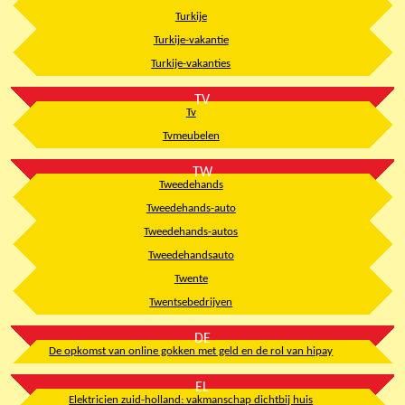
Turkije
Turkije-vakantie
Turkije-vakanties
TV
Tv
Tvmeubelen
TW
Tweedehands
Tweedehands-auto
Tweedehands-autos
Tweedehandsauto
Twente
Twentsebedrijven
DE
De opkomst van online gokken met geld en de rol van hipay
EL
Elektricien zuid-holland: vakmanschap dichtbij huis