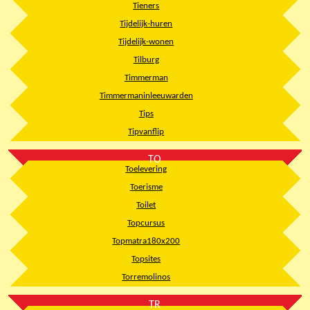
Tieners
Tijdelijk-huren
Tijdelijk-wonen
Tilburg
Timmerman
Timmermaninleeuwarden
Tips
Tipvanflip
TO
Toelevering
Toerisme
Toilet
Topcursus
Topmatra180x200
Topsites
Torremolinos
TR