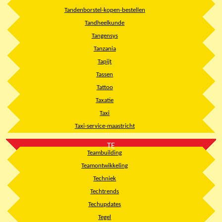
Tandenborstel-kopen-bestellen
Tandheelkunde
Tangensys
Tanzania
Tapijt
Tassen
Tattoo
Taxatie
Taxi
Taxi-service-maastricht
TE
Teambuilding
Teamontwikkeling
Techniek
Techtrends
Techupdates
Tegel