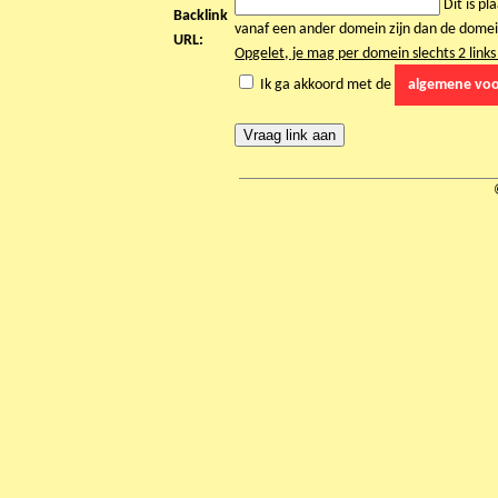
Dit is pl
Backlink
vanaf een ander domein zijn dan de domei
URL:
Opgelet, je mag per domein slechts 2 lin
Ik ga akkoord met de
algemene vo