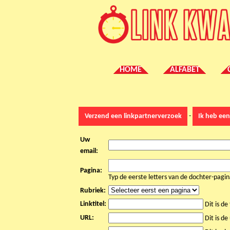
HOME
ALFABET
Verzend een linkpartnerverzoek
-
Ik heb ee
Uw
email:
Pagina:
Typ de eerste letters van de dochter-pagi
Rubriek:
Linktitel:
Dit is de
URL:
Dit is de