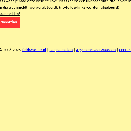
aats waar je naar onze website linkt. Plaats eerst een link naar onze site, alvoren
n die u aanmeldt (wel gerelateerd).
(no-follow links worden afgekeurd)
ks aanmelden!
orwaarden
.
© 2006-2026
Linkkwartier.nl
|
Pagina maken
|
Algemene voorwaarden
|
Contac