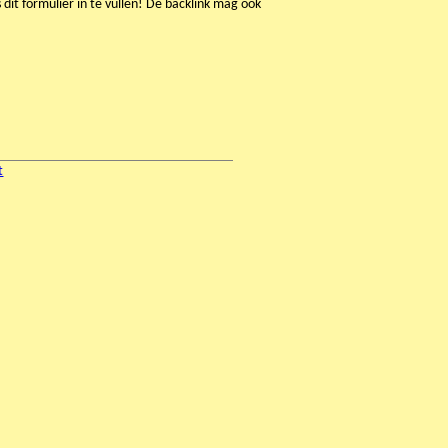
s dit formulier in te vullen! De backlink mag ook
t