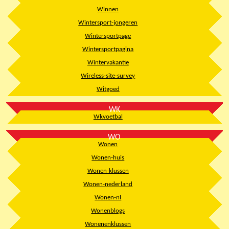
Winnen
Wintersport-jongeren
Wintersportpage
Wintersportpagina
Wintervakantie
Wireless-site-survey
Witgoed
WK
Wkvoetbal
WO
Wonen
Wonen-huis
Wonen-klussen
Wonen-nederland
Wonen-nl
Wonenblogs
Wonenenklussen