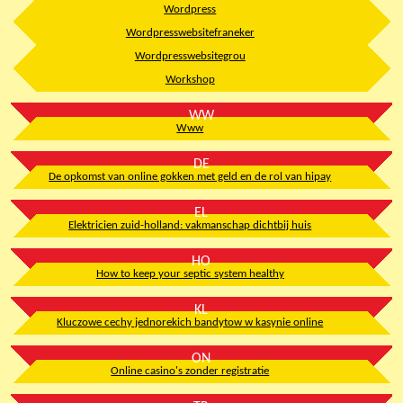
Wordpress
Wordpresswebsitefraneker
Wordpresswebsitegrou
Workshop
WW
Www
DE
De opkomst van online gokken met geld en de rol van hipay
EL
Elektricien zuid-holland: vakmanschap dichtbij huis
HO
How to keep your septic system healthy
KL
Kluczowe cechy jednorekich bandytow w kasynie online
ON
Online casino's zonder registratie