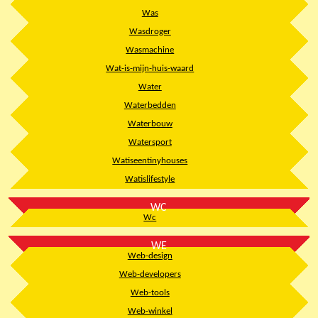
Was
Wasdroger
Wasmachine
Wat-is-mijn-huis-waard
Water
Waterbedden
Waterbouw
Watersport
Watiseentinyhouses
Watislifestyle
WC
Wc
WE
Web-design
Web-developers
Web-tools
Web-winkel