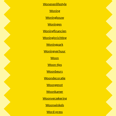
Wonenenlifestyle
Woning
Woningbouw
Woningen
Woningfinancien
Woninginrichting
Woningpark
Woningverhuur
Woon
Woon-tips
Woonbeurs
Woondecoratie
Woongenot
Woonkamer
Woonverzekering
Woonwinkels
Word-press