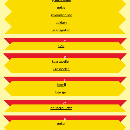
gelukscasino
gokje
gokkastonline
gokken
gratispoker
G
Gok
K
kaartspellen
kansspelen
L
loterij
loterijen
O
onlineroulette
P
poker