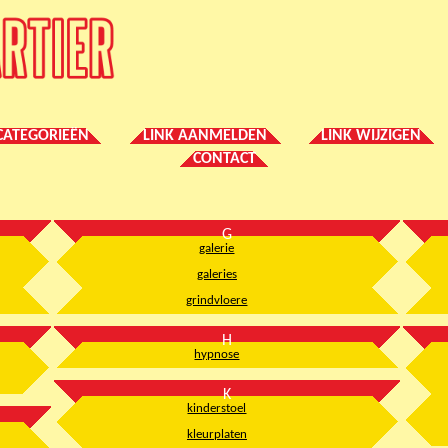
CATEGORIEËN
LINK AANMELDEN
LINK WIJZIGEN
CONTACT
G
galerie
galeries
grindvloere
H
hypnose
K
kinderstoel
kleurplaten