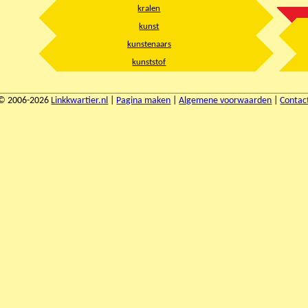
kralen
kunst
kunstenaars
kunststof
© 2006-2026
Linkkwartier.nl
|
Pagina maken
|
Algemene voorwaarden
|
Contac