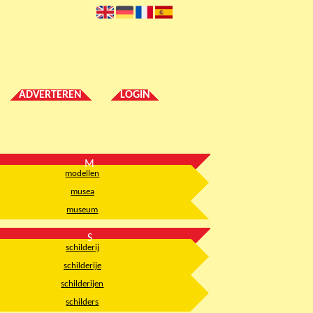
ADVERTEREN
LOGIN
M
modellen
musea
museum
S
schilderij
schilderije
schilderijen
schilders