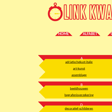
HOME
ALFABET
A
adriatischekust-italie
art-kunst
assemblage
B
beeldhouwen
begrafenisverzekering
D
decoratief-schilderen