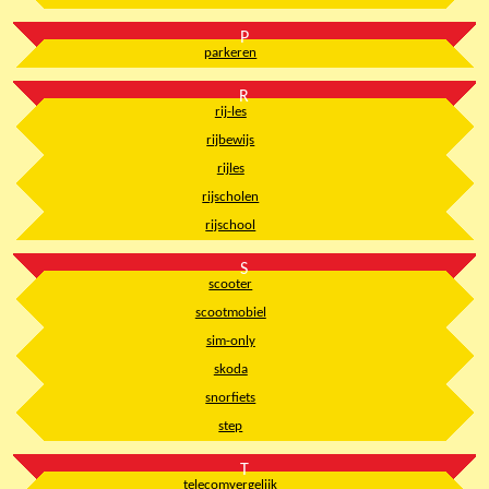
P
parkeren
R
rij-les
rijbewijs
rijles
rijscholen
rijschool
S
scooter
scootmobiel
sim-only
skoda
snorfiets
step
T
telecomvergelijk