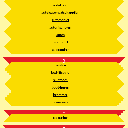
autolease
autoleasemaatschappijen
automobiel
autorijscholen
autos
autototaal
autotuning
B
banden
bedrijfsauto
bluetooth
boot-huren
brommer
brommers
C
cartuning