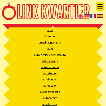
A
accu
alfaromeo
amerikaanse-auto
audi
auto-dealers-bedrijfsauto
auto-keuring
auto-occasion
auto-tuning
autobanden
autodealer
autodemontage
autogarage
autokeuring