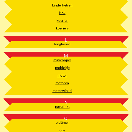
kinderfietsen
klok
koerier
koeriers
L
longboard
M
minicooper
mobieltje
motor
motoren
motorwinkel
N
navulinkt
O
oldtimer
olie