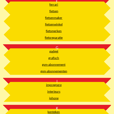
F
ferrari
fietsen
fietsenmaker
fietsenwinkel
fietsmerken
fietsreparatie
G
gadget
grafisch
gsm-abonnement
gsm-abonnementen
I
impregnere
interieurs
iphone
K
kenteken